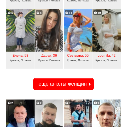
Краков, Польша
Краков, Польша
Краков, Польша
Краков, Польша
5
8
11
19
Елена
, 58
Дарья
, 36
Светлана
, 55
Ludmila
, 42
Краков, Польша
Краков, Польша
Краков, Польша
Краков, Польша
еще анкеты женщин
2
2
3
1