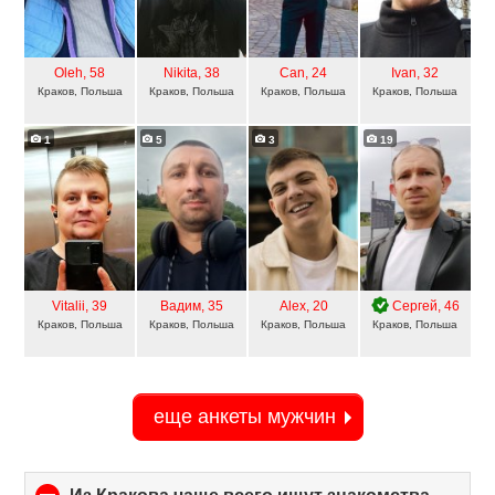
Oleh
, 58
Nikita
, 38
Can
, 24
Ivan
, 32
Краков, Польша
Краков, Польша
Краков, Польша
Краков, Польша
1
5
3
19
Vitalii
, 39
Вадим
, 35
Alex
, 20
Сергей
, 46
Краков, Польша
Краков, Польша
Краков, Польша
Краков, Польша
еще анкеты мужчин