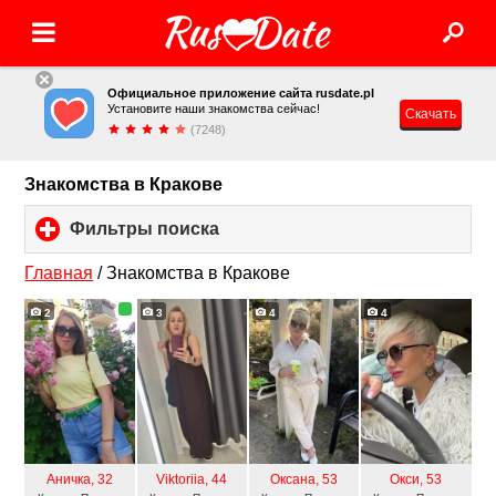
Официальное приложение сайта rusdate.pl
Установите наши знакомства сейчас!
Скачать
(7248)
Знакомства в Кракове
Фильтры поиска
click
to
expand
Главная
/
Знакомства в Кракове
contents
2
3
4
4
Аничка
, 32
Viktoriia
, 44
Оксана
, 53
Окси
, 53