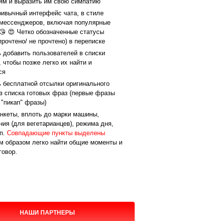
ям и выразить им свою симпатию
ривычный интерфейс чата, в стиле
мессенджеров, включая популярные
😘 😍 Четко обозначенные статусы
рочтено/ не прочтено) в переписке
 добавить пользователей в списки
 чтобы позже легко их найти и
ся
 бесплатной отсылки оригинального
з списка готовых фраз (первые фразы
 "пикап" фразы)
нкеты, вплоть до марки машины,
ия (для вегетарианцев), режима дня,
тп.
Совпадающие пункты выделены
м образом легко найти общие моменты и
говор.
НАШИ ПАРТНЕРЫ