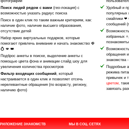
фотографий
пользовател
Поиск людей рядом с вами
(гео-локация) с
Удобный и п
возможностью указать радиус поиска
популярных 
смайлики ❤ 
Поиск в один клик по таким важным критериям, как:
сообщений (п
наличие фото, наличие высшего образования,
отсутствие детей
Возможность
избранных ⭐,
Набор ярких виртуальных подарков, которые
познакомить
помогают привлечь внимание и начать знакомство 🍓
💍 💋 👑
Возможность
обращения и
Подброс анкеты в поиске, выделение анкеты с
знакомства -
помощью цвета фона и анимации слайд шоу для
увеличения количества просмотров
Подробные а
режима питан
Фильтр входящих сообщений
, который
привычек и 
настраивается в один клик и позволяет отсечь
цветом,
таки
нерелевантные обращения (по возрасту, региону,
завязать раз
наличию фото)
РИЛОЖЕНИЕ ЗНАКОМСТВ
МЫ В СОЦ. СЕТЯХ