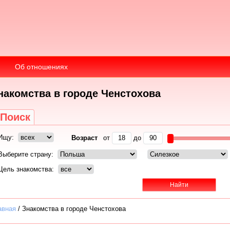
Об отношениях
накомства в городе Ченстохова
Поиск
Ищу:
Возраст
от
до
Выберите страну:
Цель знакомства:
авная
/
Знакомства в городе Ченстохова