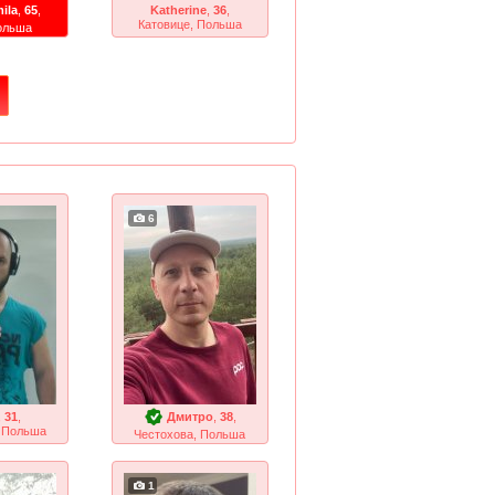
ila
,
65
,
Katherine
,
36
,
Катовице, Польша
ольша
6
,
31
,
Дмитро
,
38
,
, Польша
Честохова, Польша
1