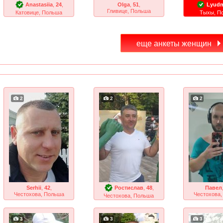
Anastasiia
,
24
,
Olga
,
51
,
Lyudm
Гливице, Польша
Катовице, Польша
Тыхы, П
2
2
2
Serhii
,
42
,
Ростислав
,
48
,
Павел
Честохова, Польша
Честохова
Честохова, Польша
3
3
3