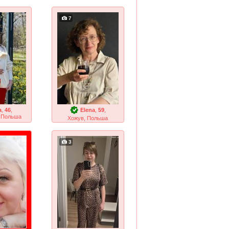
7
а
,
46
,
Elena
,
59
,
, Польша
Хожув, Польша
3