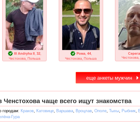
Ill Andryha ll
,
32
,
Рома
,
44
,
Серега
Честохова
Честохова, Польша
Честохова, Польша
з Ченстохова чаще всего ищут знакомства
о городам:
Краков
,
Катовице
,
Варшава
,
Вроцлав
,
Ополе
,
Тыхы
,
Рыбник
,
елёна-Гура