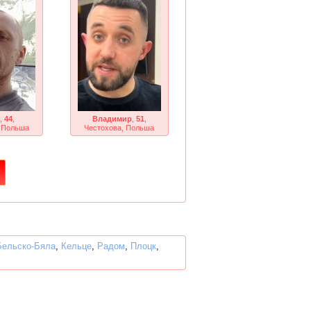
,
44
,
Владимир
,
51
,
, Польша
Честохова, Польша
Бельско-Бяла
,
Кельце
,
Радом
,
Плоцк
,