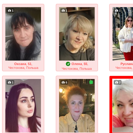
1
1
1
Оксана
,
51
,
Олена
,
55
,
Руслан
Честохова, Польша
Честохова
Честохова, Польша
1
6
2