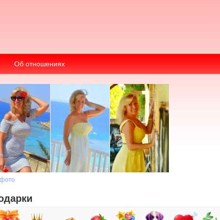
Об отношениях
 фото
одарки