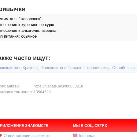
ривычки
ежим дня: "жаворонок"
тношение к курению: не курю
тношение к алкоголю: изредка
ип питания: обычное
акже часто ищут:
накомства в Кракове
,
Знакомства в Польше с женщинами
,
Онлайн знак
рес анкеты:
https://rusdate.pl/u/ru6033218
льзователь номер:
13564528
РИЛОЖЕНИЕ ЗНАКОМСТВ
МЫ В СОЦ. СЕТЯХ
О приложении знакомств
Instagram