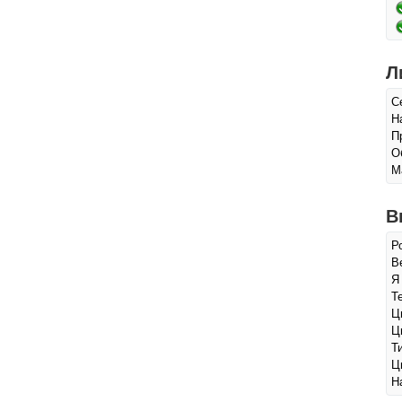
Л
С
Н
П
О
М
В
Р
Ве
Я
Т
Ц
Ц
Т
Ц
Н