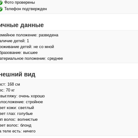
Фото проверены
Телефон подтвержден
ичные данные
емейное положение: разведена
аличие детей: 1
роживание детей: не со мной
бразование: высшее
атериальное положение: среднее
нешний вид
ост: 168 см
с: 70 кг
 выгляжу: очень хорошо
елосложение: стройное
вет кожи: светлый
вет глаз: голубые
ип волос: волнистые
вет волос: блонд
а теле есть: ничего