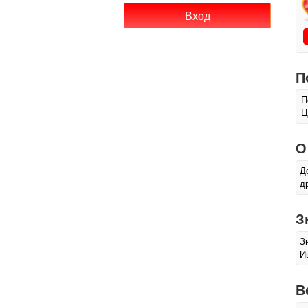
П
П
Ц
О
Д
д
З
З
И
В