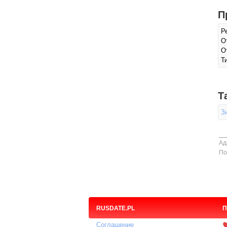
П
Р
О
О
Т
Т
З
Ад
По
RUSDATE.PL
П
Соглашение