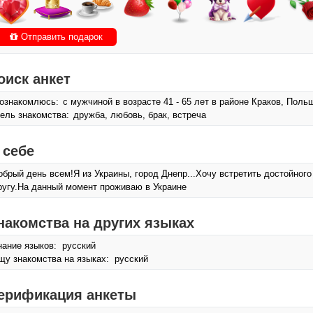
Отправить подарок
оиск анкет
ознакомлюсь:
с мужчиной в возрасте 41 - 65 лет в районе Краков, Поль
ель знакомства:
дружба, любовь, брак, встреча
 себе
обрый день всем!Я из Украины, город Днепр...Хочу встретить достойного
ругу.На данный момент проживаю в Украине
накомства на других языках
нание языков: русский
щу знакомства на языках: русский
ерификация анкеты