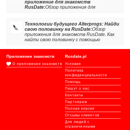
приложение для знакомств
RusDate:
Обзор приложения для
знакомств RusDate: как знакомиться за
границей и найти пару даже без знания
иностранного языка. Читайте статью,
Технологии будущего Alterprogs: Найди
чтобы узнать подробней.
свою половинку на RusDate:
Обзор
приложения для знакомств RusDate. Как
найти свою половинку с помощью
современных технологий.
Приложение знакомств
Rusdate.pl
О приложении знакомств
Условия
Политика
конфиденциальности
Помощь
Пишут о нас
Контакты
Партнерам
Полная версия
Отзывы клиентов
Для людей с
ограниченными