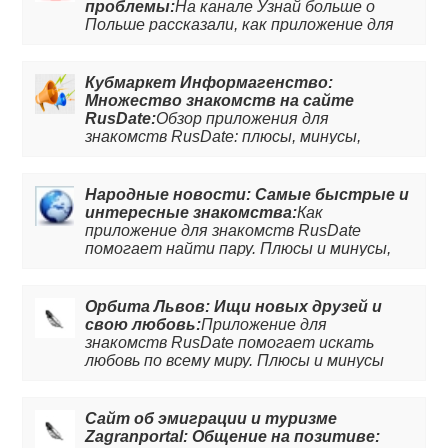
проблемы:
На канале Узнай больше о
Польше рассказали, как приложение для
знакомств RusDate помогает находить
любовь в Польше. Рассмотрели полезные
опции, плюсы и минусы. Подробней на
Кубмаркет Информагенство:
канале.
Множество знакомств на сайте
RusDate:
Обзор приложения для
знакомств RusDate: плюсы, минусы,
особенности.
Народные новости: Самые быстрые и
интересные знакомства:
Как
приложение для знакомств RusDate
помогает найти пару. Плюсы и минусы,
характеристики и полезные опции.
Читайте статью, чтобы узнать больше.
Орбита Львов: Ищи новых друзей и
свою любовь:
Приложение для
знакомств RusDate помогает искать
любовь по всему миру. Плюсы и минусы
онлайн знакомств.
Сайт об эмиграции и туризме
Zagranportal: Общение на позитиве: