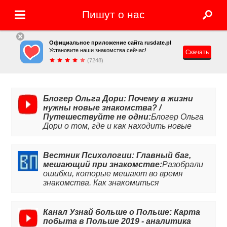
Пишут о нас
Официальное приложение сайта rusdate.pl
Установите наши знакомства сейчас!
Скачать
(7248)
Блогер Ольга Дори: Почему в жизни
нужны новые знакомства? /
Путешествуйте не одни:
Блогер Ольга
Дори о том, где и как находить новые
знакомства и попутчиков.
Вестник Психологии: Главный баг,
мешающий при знакомстве:
Разобрали
ошибки, которые мешают во время
знакомства. Как знакомиться
эффективно с приложением RusDate.
Читайте статью, чтобы избежать
ошибок.
Канал Узнай больше о Польше: Карта
побыта в Польше 2019 - аналитика