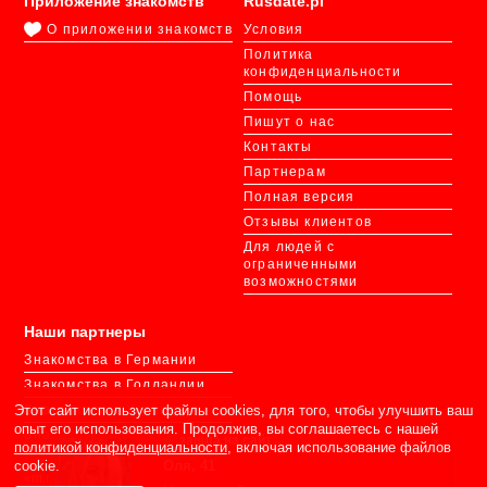
Приложение знакомств
Rusdate.pl
О приложении знакомств
Условия
Политика
конфиденциальности
Помощь
Пишут о нас
Контакты
Партнерам
Полная версия
Отзывы клиентов
Для людей с
ограниченными
возможностями
Наши партнеры
Знакомства в Германии
Знакомства в Голландии
Этот сайт использует файлы cookies, для того, чтобы улучшить ваш
Знакомства в Украине
опыт его использования. Продолжив, вы соглашаетесь с нашей
Знакомства в СНГ
зашла на сайт
×
политикой конфиденциальности
, включая использование файлов
Оля, 41
Оксана, 42
Larysa, 56
Анна, 44
Khrystyna, 40
Oleh, 54
Надія, 27
Татьяна, 34
Niko, 41
Игорь, 31
cookie.
«m.rusdate.pl» - участник международной сети сайтов знакомств,