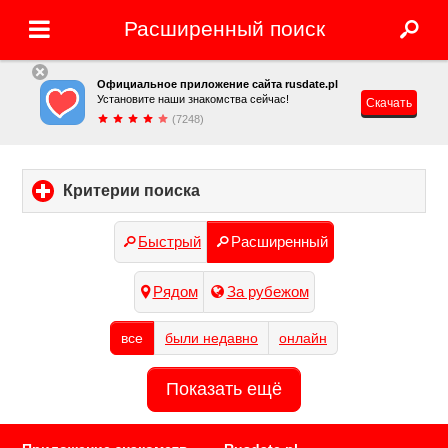
Расширенный поиск
Официальное приложение сайта rusdate.pl
Установите наши знакомства сейчас!
Скачать
(7248)
Критерии поиска
click
to
expand
Быстрый
Расширенный
contents
Рядом
За рубежом
все
были недавно
онлайн
Показать ещё