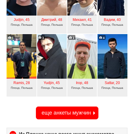
Judjin
, 45
Дмитрий
, 48
Михаил
, 41
Вадим
, 40
Плоцк, Польша
Плоцк, Польша
Плоцк, Польша
Плоцк, Польша
1
3
1
4
Ramis
, 28
Yudjin
, 45
Ігор
, 48
Sattar
, 20
Плоцк, Польша
Плоцк, Польша
Плоцк, Польша
Плоцк, Польша
еще анкеты мужчин