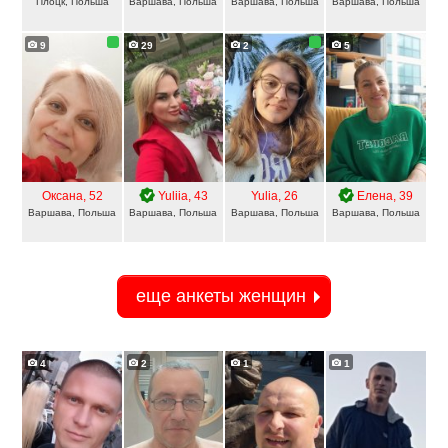
Плоцк, Польша
Варшава, Польша
Варшава, Польша
Варшава, Польша
9
29
2
5
Оксана
, 52
Yuliia
, 43
Yulia
, 26
Елена
, 39
Варшава, Польша
Варшава, Польша
Варшава, Польша
Варшава, Польша
еще анкеты женщин
4
2
1
1