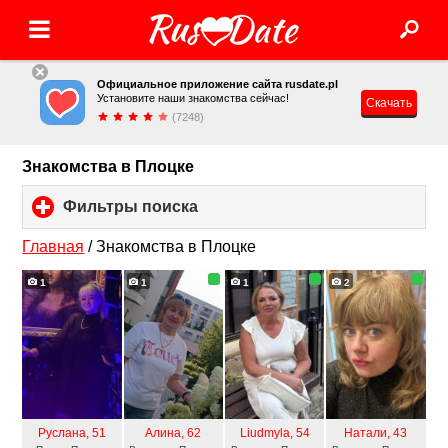
Официальное приложение сайта rusdate.pl
Установите наши знакомства сейчас!
Скачать
(7248)
Знакомства в Плоцке
Фильтры поиска
click
to
expand
Главная
/
Знакомства в Плоцке
contents
1
1
1
2
Руслана
, 51
Алина
, 62
Liudmyla
, 54
Натали
, 43