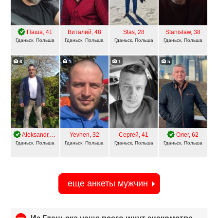
Паша
, 41
Виталий
, 48
Stas
, 28
Stanislaw
, 38
Гданьск, Польша
Гданьск, Польша
Гданьск, Польша
Гданьск, Польша
6
1
1
5
Aleksandr
, 60
Yevhen
, 32
Сергей
, 41
Олег
, 62
Гданьск, Польша
Гданьск, Польша
Гданьск, Польша
Гданьск, Польша
еще анкеты мужчин