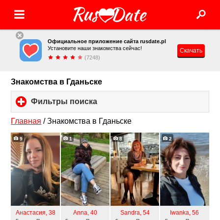
Официальное приложение сайта rusdate.pl
Установите наши знакомства сейчас!
Скачать
(7248)
Знакомства в Гданьске
Фильтры поиска
click
to
expand
Главная
/
Знакомства в Гданьске
contents
9
1
8
2
Анастасия
, 38
Anna
, 40
Sandra
, 54
Iwanka
, 56