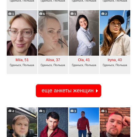
Гданьск, Польша
Гданьск, Польша
Гданьск, Польша
Гданьск, Польша
1
6
1
2
Mila
, 51
Alisa
, 37
Ola
, 41
Iryna
, 40
Гданьск, Польша
Гданьск, Польша
Гданьск, Польша
Гданьск, Польша
еще анкеты женщин
4
1
3
1