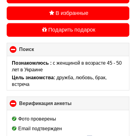
В избранные
Подарить подарок
Поиск
click
to
collapse
Познакомлюсь :
с женщиной в возрасте 45 - 50
contents
лет
в Украине
Цель знакомства:
дружба, любовь, брак,
встреча
Верификация анкеты
click
to
collapse
Фото проверены
contents
Email подтвержден