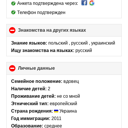
Анкета подтверждена через:
Телефон подтвержден
Знакомства на других языках
click
to
collapse
Знание языков:
польский , русский , украинский
contents
Ищу знакомства на языках:
русский
Личные данные
click
to
collapse
Семейное положение:
вдовец
contents
Наличие детей:
2
Проживание детей:
не со мной
Этнический тип:
европейский
Страна рождения:
Украина
Год иммиграции:
2011
Образование:
среднее