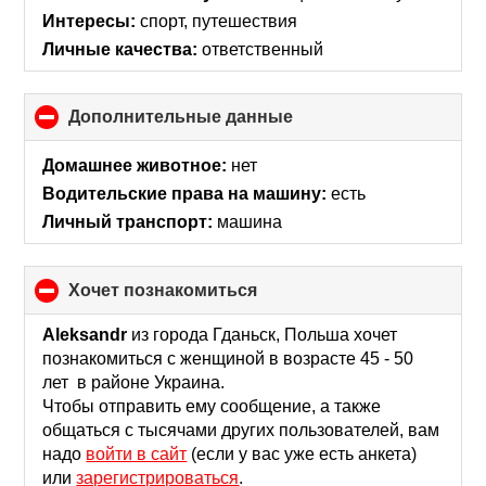
contents
Интересы:
спорт, путешествия
Личные качества:
ответственный
Дополнительные данные
click
to
collapse
Домашнее животное:
нет
contents
Водительские права на машину:
есть
Личный транспорт:
машина
хочет познакомиться
click
to
collapse
Aleksandr
из города Гданьск, Польша хочет
contents
познакомиться с женщиной в возрасте 45 - 50
лет в районе Украина.
Чтобы отправить ему сообщение, а также
общаться с тысячами других пользователей, вам
надо
войти в сайт
(если у вас уже есть анкета)
или
зарегистрироваться
.