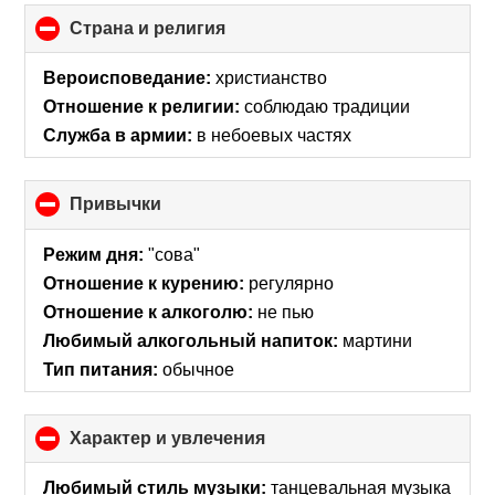
Страна и религия
click
to
collapse
Вероисповедание:
христианство
contents
Отношение к религии:
соблюдаю традиции
Служба в армии:
в небоевых частях
Привычки
click
to
collapse
Режим дня:
"сова"
contents
Отношение к курению:
регулярно
Отношение к алкоголю:
не пью
Любимый алкогольный напиток:
мартини
Тип питания:
обычное
Характер и увлечения
click
to
collapse
Любимый стиль музыки:
танцевальная музыка