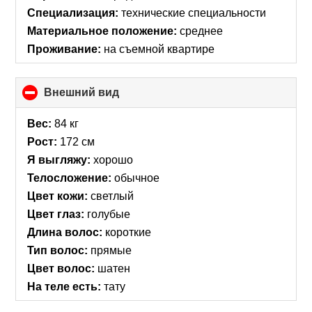
Специализация:
технические специальности
Материальное положение:
среднее
Проживание:
на съемной квартире
Внешний вид
click
to
collapse
Вес:
84 кг
contents
Рост:
172 см
Я выгляжу:
хорошо
Телосложение:
обычное
Цвет кожи:
светлый
Цвет глаз:
голубые
Длина волос:
короткие
Тип волос:
прямые
Цвет волос:
шатен
На теле есть:
тату