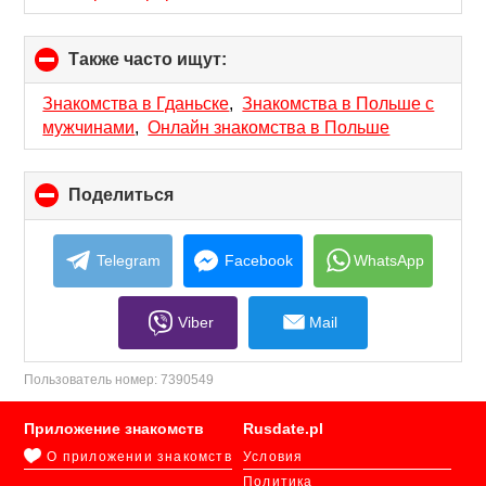
Также часто ищут:
click
to
collapse
Знакомства в Гданьске
,
Знакомства в Польше с
contents
мужчинами
,
Онлайн знакомства в Польше
Поделиться
click
to
collapse
contents
Telegram
Facebook
WhatsApp
Viber
Mail
Пользователь номер:
7390549
Приложение знакомств
Rusdate.pl
О приложении знакомств
Условия
Политика