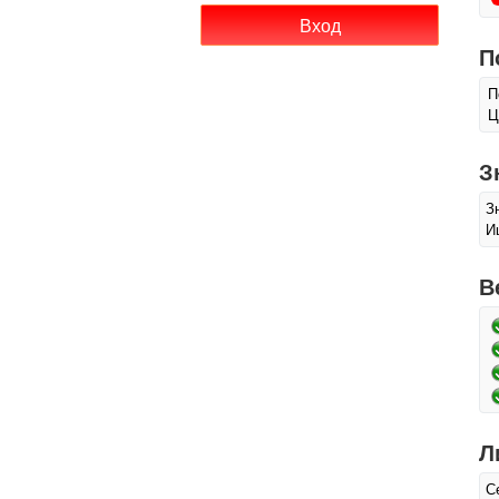
П
П
Ц
З
З
И
В
Л
С