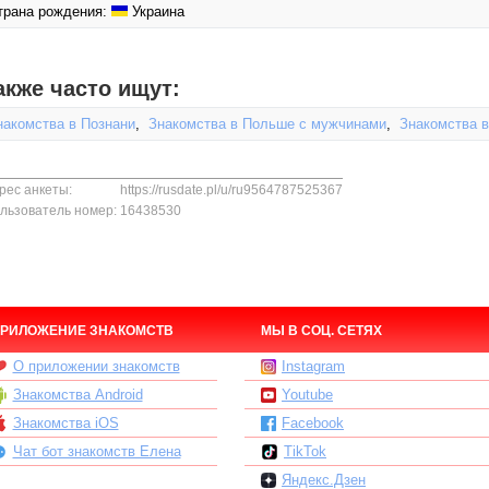
трана рождения:
Украина
акже часто ищут:
накомства в Познани
,
Знакомства в Польше с мужчинами
,
Знакомства 
рес анкеты:
https://rusdate.pl/u/ru9564787525367
льзователь номер:
16438530
РИЛОЖЕНИЕ ЗНАКОМСТВ
МЫ В СОЦ. СЕТЯХ
О приложении знакомств
Instagram
Знакомства Android
Youtube
Знакомства iOS
Facebook
Чат бот знакомств Елена
TikTok
Яндекс.Дзен