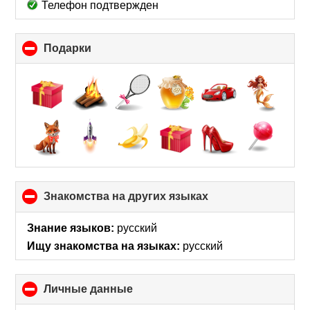
Телефон подтвержден
Подарки
click
to
collapse
contents
Знакомства на других языках
click
to
collapse
Знание языков:
русский
contents
Ищу знакомства на языках:
русский
Личные данные
click
to