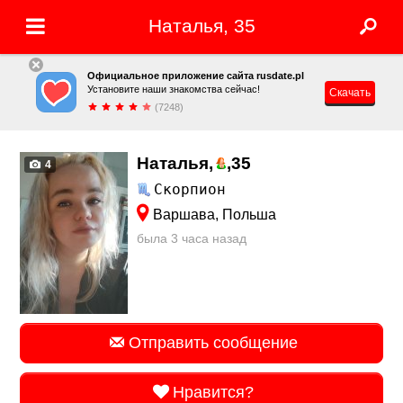
Наталья, 35
Официальное приложение сайта rusdate.pl
Установите наши знакомства сейчас!
Скачать
(7248)
Наталья,
,
35
4
Скорпион
Варшава, Польша
была 3 часа назад
Отправить сообщение
Нравится?