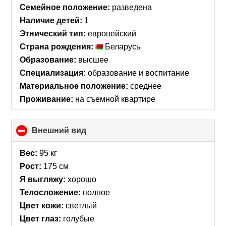
collapse
Семейное положение:
разведена
contents
Наличие детей:
1
Этнический тип:
европейский
Страна рождения:
Беларусь
Образование:
высшее
Специализация:
образование и воспитание
Материальное положение:
среднее
Проживание:
на съемной квартире
Внешний вид
click
to
collapse
Вес:
95 кг
contents
Рост:
175 см
Я выгляжу:
хорошо
Телосложение:
полное
Цвет кожи:
светлый
Цвет глаз:
голубые