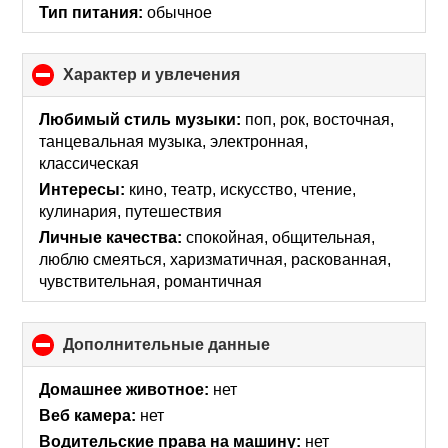
Тип питания:
обычное
Характер и увлечения
click
to
collapse
Любимый стиль музыки:
поп, рок, восточная,
contents
танцевальная музыка, электронная,
классическая
Интересы:
кино, театр, искусcтво, чтение,
кулинария, путешествия
Личные качества:
спокойная, общительная,
люблю смеяться, харизматичная, раскованная,
чувствительная, романтичная
Дополнительные данные
click
to
collapse
Домашнее животное:
нет
contents
Веб камера:
нет
Водительские права на машину:
нет