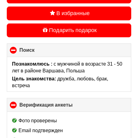
В избранные
Подарить подарок
Поиск
click
to
collapse
Познакомлюсь :
с мужчиной в возрасте 31 - 50
contents
лет
в районе
Варшава, Польша
Цель знакомства:
дружба, любовь, брак,
встреча
Верификация анкеты
click
to
collapse
Фото проверены
contents
Email подтвержден