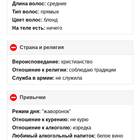
Длина волос:
средние
Тип волос:
прямые
Цвет волос:
блонд
На теле есть:
ничего
Страна и религия
click
to
collapse
Вероисповедание:
христианство
contents
Отношение к религии:
соблюдаю традиции
Служба в армии:
не служила
Привычки
click
to
collapse
Режим дня:
"жаворонок"
contents
Отношение к курению:
не курю
Отношение к алкоголю:
изредка
Любимый алкогольный напиток:
белое вино