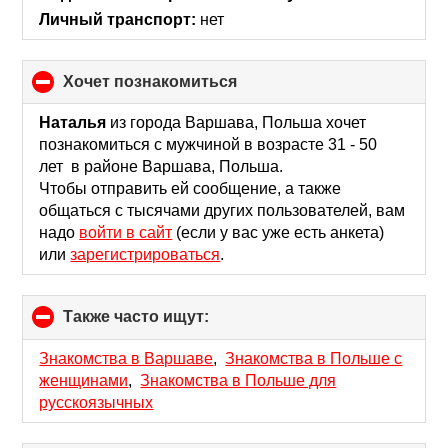
Личный транспорт:
нет
хочет познакомиться
click
to
collapse
Наталья
из города Варшава, Польша хочет
contents
познакомиться с мужчиной в возрасте 31 - 50
лет в районе Варшава, Польша.
Чтобы отправить ей сообщение, а также
общаться с тысячами других пользователей, вам
надо
войти в сайт
(если у вас уже есть анкета)
или
зарегистрироваться
.
Также часто ищут:
click
to
collapse
Знакомства в Варшаве
,
Знакомства в Польше с
contents
женщинами
,
Знакомства в Польше для
русскоязычных