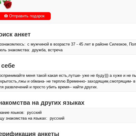
Отправить подарок
оиск анкет
ознакомлюсь:
с мужчиной в возрасте 37 - 45 лет в районе Силезкое, По
ель знакомства:
дружба, встреча
 себе
оспринимайте меня такой какая есть,лутше- уже не буду))) а хуже и не 
ткрытость,лжы и обмана- не терплю.Временно- заходящим,смотрящим- в д
ля развлечений и просто убить время-- найти других.
накомства на других языках
нание языков: русский
щу знакомства на языках: русский
ерификация анкеты