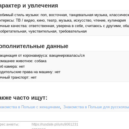
арактер и увлечения
юбимый стиль музыки: поп, восточная, танцевальная музыка, классичес
нтересы: ТВ / видео, кино, театр, музыка, искусcтво, чтение, кулинария
ичные качества: ответственная, уверена в себе, считаюсь с другими, об
зобретательная, чувствительная, требовательная
ополнительные данные
акцинация от коронавируса: вакцинировалась/ся
омашнее животное: собака
еб камера: нет
одительские права на машину: нет
ичный транспорт: нет
акже часто ищут:
накомства в Польше с женщинами
,
Знакомства в Польше для русскояз
рес анкеты:
https://rusdate.pl/u/ru9061231