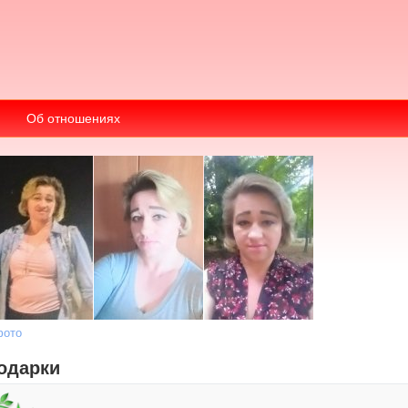
Об отношениях
фото
одарки