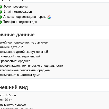
Фото проверены
Email подтвержден
Анкета подтверждена через:
Телефон подтвержден
ичные данные
емейное положение: не замужем
аличие детей: 2
роживание детей: живут со мной
тнический тип: европейский
бразование: среднее
пециализация: технические специальности
атериальное положение: среднее
роживание: в частном доме
нешний вид
ост: 165 см
с: 70 кг
 выгляжу: хорошо