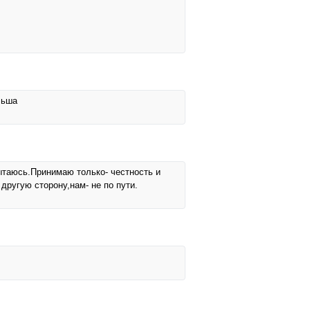
льша
пытаюсь.Принимаю только- честность и
ругую сторону,нам- не по пути.