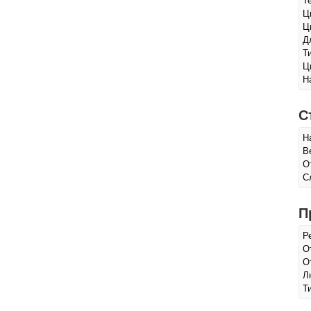
Т
Ц
Ц
Д
Т
Ц
Н
С
Н
В
О
С
П
Р
О
О
Л
Т