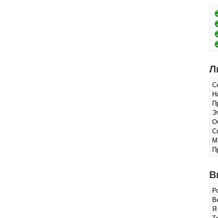
Л
С
Н
П
Э
О
С
М
П
В
Р
Ве
Я