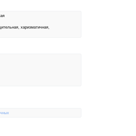
кая
щительная, харизматичная,
ычных