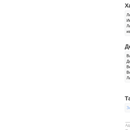
Х
Л
И
Л
и
Д
В
Д
В
В
Л
Т
З
Ад