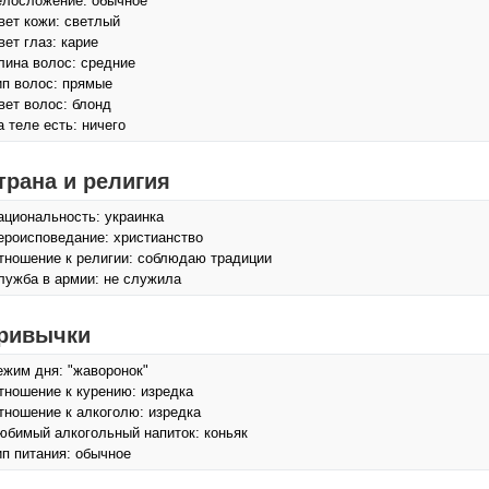
елосложение: обычное
вет кожи: светлый
вет глаз: карие
лина волос: средние
ип волос: прямые
вет волос: блонд
а теле есть: ничего
трана и религия
ациональность: украинка
ероисповедание: христианство
тношение к религии: соблюдаю традиции
лужба в армии: не служила
ривычки
ежим дня: "жаворонок"
тношение к курению: изредка
тношение к алкоголю: изредка
юбимый алкогольный напиток: коньяк
ип питания: обычное