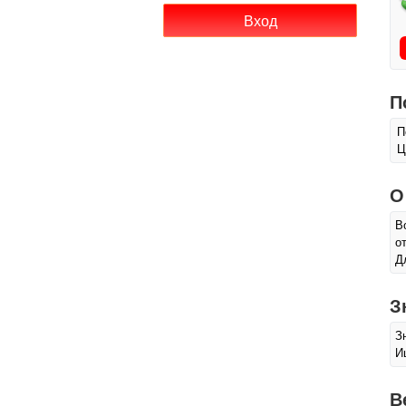
П
П
Ц
О
В
о
Д
З
З
И
В