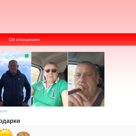
Об отношениях
фото
одарки