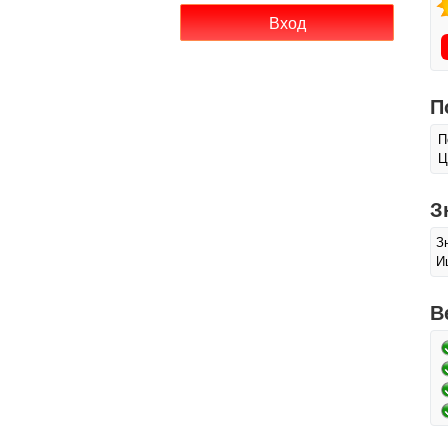
П
П
Ц
З
З
И
В