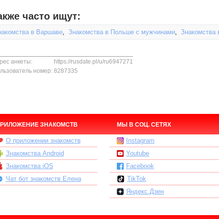
акже часто ищут:
накомства в Варшаве
,
Знакомства в Польше с мужчинами
,
Знакомства 
рес анкеты:
https://rusdate.pl/u/ru6947271
льзователь номер:
8287335
РИЛОЖЕНИЕ ЗНАКОМСТВ
МЫ В СОЦ. СЕТЯХ
О приложении знакомств
Instagram
Знакомства Android
Youtube
Знакомства iOS
Facebook
Чат бот знакомств Елена
TikTok
Яндекс.Дзен