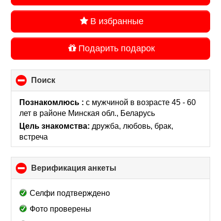
В избранные
Подарить подарок
Поиск
click
to
collapse
Познакомлюсь :
с мужчиной в возрасте 45 - 60
contents
лет
в районе
Минская обл., Беларусь
Цель знакомства:
дружба, любовь, брак,
встреча
Верификация анкеты
click
to
collapse
Селфи подтверждено
contents
Фото проверены