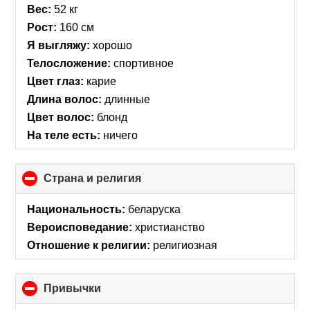
collapse
Вес:
52 кг
contents
Рост:
160 см
Я выгляжу:
хорошо
Телосложение:
спортивное
Цвет глаз:
карие
Длина волос:
длинные
Цвет волос:
блонд
На теле есть:
ничего
Страна и религия
click
to
collapse
Национальность:
беларуска
contents
Вероисповедание:
христианство
Отношение к религии:
религиозная
Привычки
click
to