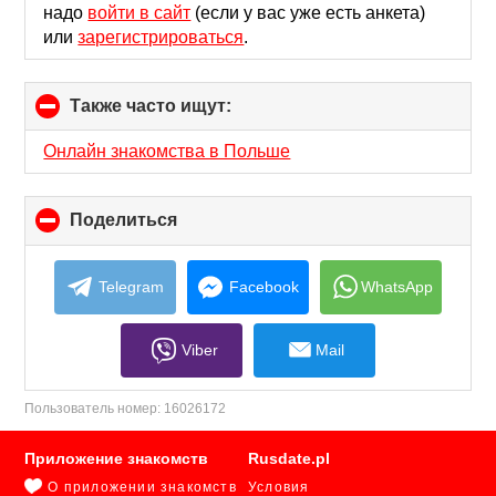
надо
войти в сайт
(если у вас уже есть анкета)
или
зарегистрироваться
.
Также часто ищут:
click
to
collapse
Онлайн знакомства в Польше
contents
Поделиться
click
to
collapse
contents
Telegram
Facebook
WhatsApp
Viber
Mail
Пользователь номер:
16026172
Приложение знакомств
Rusdate.pl
О приложении знакомств
Условия