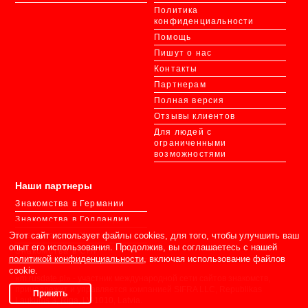
Политика
конфиденциальности
Помощь
Пишут о нас
Контакты
Партнерам
Полная версия
Отзывы клиентов
Для людей с
ограниченными
возможностями
Наши партнеры
Знакомства в Германии
Знакомства в Голландии
Знакомства в Украине
Этот сайт использует файлы cookies, для того, чтобы улучшить ваш
опыт его использования. Продолжив, вы соглашаетесь с нашей
Знакомства в СНГ
политикой конфиденциальности
, включая использование файлов
cookie.
«m.rusdate.pl» - участник международной сети сайтов знакомств,
принадлежит и управляется компанией SIFRA LLC, Republikas
Принять
Laukums 3, Riga, LV-1010, Latvia.