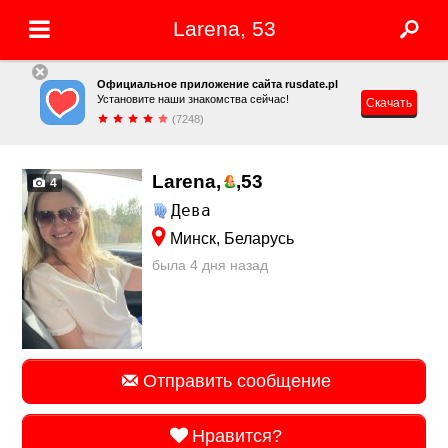
Larena, 53
Официальное приложение сайта rusdate.pl
Установите наши знакомства сейчас!
Скачать
(7248)
Larena,
,
53
4
Дева
Минск, Беларусь
была 4 дня назад
Отправить сообщение
Нравится?