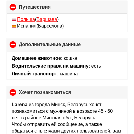
Путешествия
click
to
collapse
Польша
(
Варшава
)
contents
Испания(Барселона)
Дополнительные данные
click
to
collapse
Домашнее животное:
кошка
contents
Водительские права на машину:
есть
Личный транспорт:
машина
хочет познакомиться
click
to
collapse
Larena
из города Минск, Беларусь хочет
contents
познакомиться с мужчиной в возрасте 45 - 60
лет в районе Минская обл., Беларусь.
Чтобы отправить ей сообщение, а также
общаться с тысячами других пользователей, вам