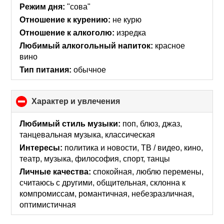
collapse
Режим дня:
"сова"
contents
Отношение к курению:
не курю
Отношение к алкоголю:
изредка
Любимый алкогольный напиток:
красное
вино
Тип питания:
обычное
Характер и увлечения
click
to
collapse
Любимый стиль музыки:
поп, блюз, джаз,
contents
танцевальная музыка, классическая
Интересы:
политика и новости, ТВ / видео, кино,
театр, музыка, философия, спорт, танцы
Личные качества:
спокойная, люблю перемены,
считаюсь с другими, общительная, склонна к
компромиссам, романтичная, небезразличная,
оптимистичная