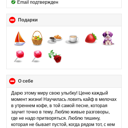
Email подтвержден
Подарки
click
to
collapse
contents
О себе
click
to
collapse
Дарю этому миру свою улыбку! Ценю каждый
contents
момент жизни! Научилась ловить кайф в мелочах
в утреннем кофе, в той самой песне, которая
заучит точно в тему. Люблю живые разговоры,
где не надо притворяться. Люблю тишину,
которая не бывает пустой, когда рядом тот, с кем