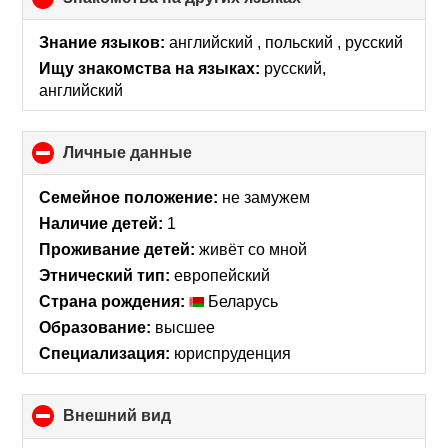
to
collapse
Знание языков:
английский , польский , русский
contents
Ищу знакомства на языках:
русский,
английский
Личные данные
click
to
collapse
Семейное положение:
не замужем
contents
Наличие детей:
1
Проживание детей:
живёт со мной
Этнический тип:
европейский
Страна рождения:
Беларусь
Образование:
высшее
Специализация:
юриспруденция
Внешний вид
click
to