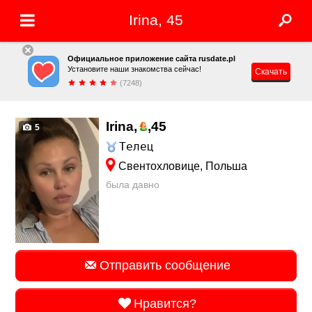
Irina, 45
Официальное приложение сайта rusdate.pl
Установите наши знакомства сейчас!
Скачать
(7248)
Irina,
,
45
5
Телец
Свентохловице, Польша
была давно
Отправить сообщение
Нравится?