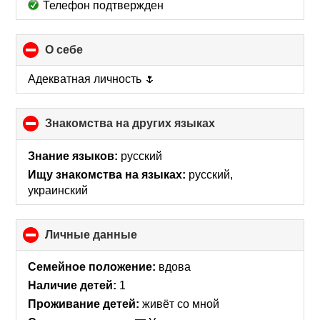
Телефон подтвержден
О себе
click
to
collapse
Адекватная личность 🌷
contents
Знакомства на других языках
click
to
collapse
Знание языков:
русский
contents
Ищу знакомства на языках:
русский,
украинский
Личные данные
click
to
collapse
Семейное положение:
вдова
contents
Наличие детей:
1
Проживание детей:
живёт со мной