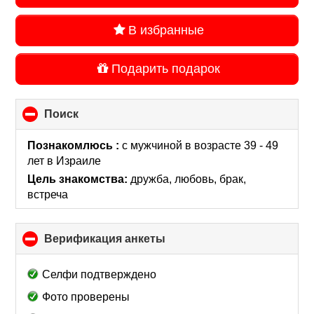
В избранные
Подарить подарок
Поиск
click
to
collapse
Познакомлюсь :
с мужчиной в возрасте 39 - 49
contents
лет
в Израиле
Цель знакомства:
дружба, любовь, брак,
встреча
Верификация анкеты
click
to
collapse
Селфи подтверждено
contents
Фото проверены