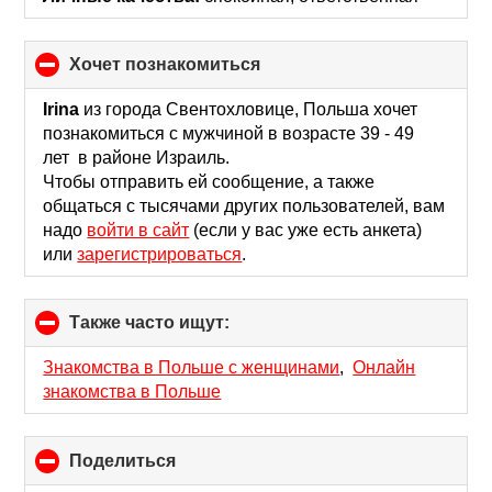
хочет познакомиться
click
to
collapse
Irina
из города Свентохловице, Польша хочет
contents
познакомиться с мужчиной в возрасте 39 - 49
лет в районе Израиль.
Чтобы отправить ей сообщение, а также
общаться с тысячами других пользователей, вам
надо
войти в сайт
(если у вас уже есть анкета)
или
зарегистрироваться
.
Также часто ищут:
click
to
collapse
Знакомства в Польше с женщинами
,
Онлайн
contents
знакомства в Польше
Поделиться
click
to