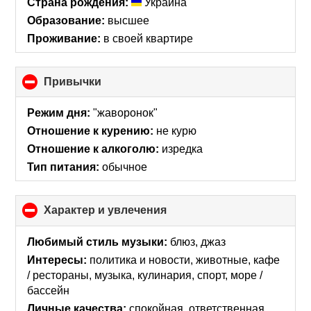
Страна рождения:
Украина
Образование:
высшее
Проживание:
в своей квартире
Привычки
click
to
collapse
Режим дня:
"жаворонок"
contents
Отношение к курению:
не курю
Отношение к алкоголю:
изредка
Тип питания:
обычное
Характер и увлечения
click
to
collapse
Любимый стиль музыки:
блюз, джаз
contents
Интересы:
политика и новости, животные, кафе
/ рестораны, музыка, кулинария, спорт, море /
бассейн
Личные качества:
спокойная, ответственная