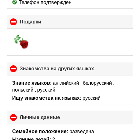
Телефон подтвержден
Подарки
click
to
collapse
contents
Знакомства на других языках
click
to
collapse
Знание языков:
английский , белорусский ,
contents
польский , русский
Ищу знакомства на языках:
русский
Личные данные
click
to
collapse
Семейное положение:
разведена
contents
Наличие детей:
2