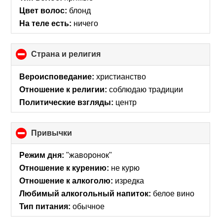
Цвет волос:
блонд
На теле есть:
ничего
Страна и религия
click
to
collapse
Вероисповедание:
христианство
contents
Отношение к религии:
соблюдаю традиции
Политические взгляды:
центр
Привычки
click
to
collapse
Режим дня:
"жаворонок"
contents
Отношение к курению:
не курю
Отношение к алкоголю:
изредка
Любимый алкогольный напиток:
белое вино
Тип питания:
обычное