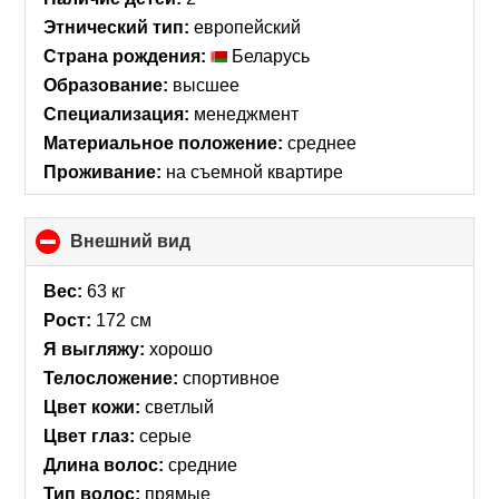
Этнический тип:
европейский
Страна рождения:
Беларусь
Образование:
высшее
Специализация:
менеджмент
Материальное положение:
среднее
Проживание:
на съемной квартире
Внешний вид
click
to
collapse
Вес:
63 кг
contents
Рост:
172 см
Я выгляжу:
хорошо
Телосложение:
спортивное
Цвет кожи:
светлый
Цвет глаз:
серые
Длина волос:
средние
Тип волос:
прямые