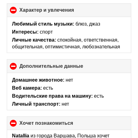
Характер и увлечения
click
to
collapse
Любимый стиль музыки:
блюз, джаз
contents
Интересы:
спорт
Личные качества:
спокойная, ответственная,
общительная, оптимистичная, любознательная
Дополнительные данные
click
to
collapse
Домашнее животное:
нет
contents
Веб камера:
есть
Водительские права на машину:
есть
Личный транспорт:
нет
хочет познакомиться
click
to
collapse
Natallia
из города Варшава, Польша хочет