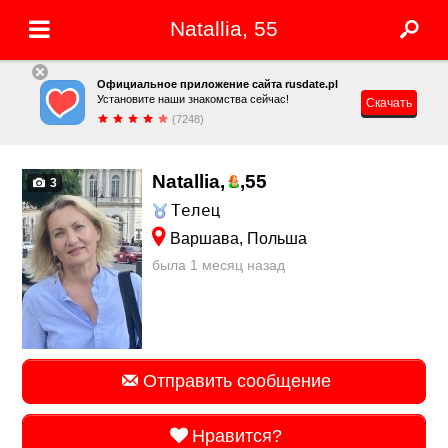
Natallia, 55
Официальное приложение сайта rusdate.pl
Установите наши знакомства сейчас!
Скачать
(7248)
Natallia,
,
55
3
Телец
Варшава, Польша
была 1 месяц назад
Отправить сообщение
Нравится?