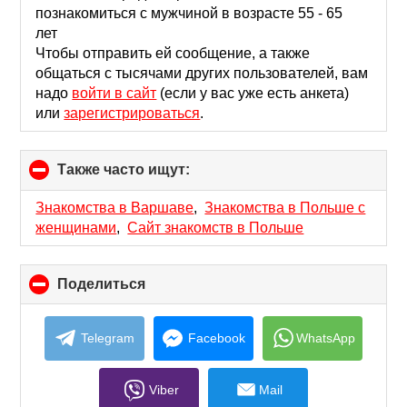
contents
познакомиться с мужчиной в возрасте 55 - 65
лет
Чтобы отправить ей сообщение, а также
общаться с тысячами других пользователей, вам
надо
войти в сайт
(если у вас уже есть анкета)
или
зарегистрироваться
.
Также часто ищут:
click
to
collapse
Знакомства в Варшаве
,
Знакомства в Польше с
contents
женщинами
,
Сайт знакомств в Польше
Поделиться
click
to
collapse
contents
Telegram
Facebook
WhatsApp
Viber
Mail