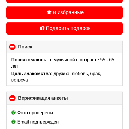
В избранные
Подарить подарок
Поиск
click
to
collapse
Познакомлюсь :
с мужчиной в возрасте 55 - 65
contents
лет
Цель знакомства:
дружба, любовь, брак,
встреча
Верификация анкеты
click
to
collapse
Фото проверены
contents
Email подтвержден