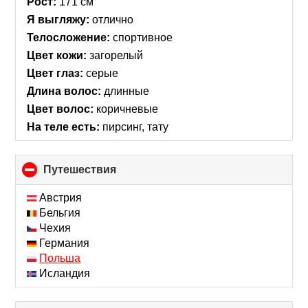
Рост:
171 см
Я выгляжу:
отлично
Телосложение:
спортивное
Цвет кожи:
загорелый
Цвет глаз:
серые
Длина волос:
длинные
Цвет волос:
коричневые
На теле есть:
пирсинг, тату
Путешествия
click
to
collapse
Австрия
contents
Бельгия
Чехия
Германия
Польша
Исландия