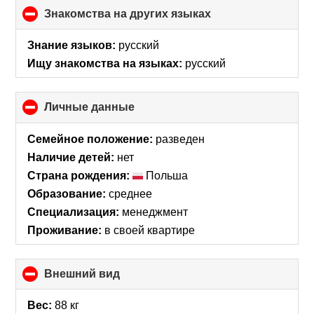
Знакомства на других языках
click
to
collapse
Знание языков:
русский
contents
Ищу знакомства на языках:
русский
Личные данные
click
to
collapse
Семейное положение:
разведен
contents
Наличие детей:
нет
Страна рождения:
Польша
Образование:
среднее
Специализация:
менеджмент
Проживание:
в своей квартире
Внешний вид
click
to
collapse
Вес:
88 кг