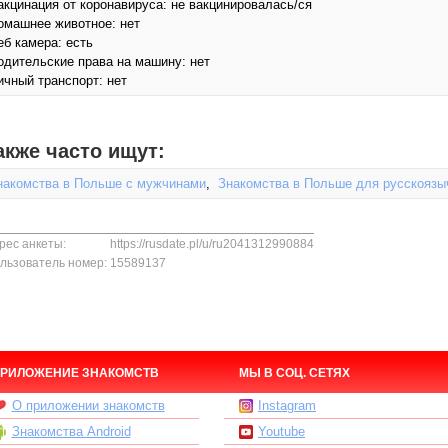
акцинация от коронавируса: не вакцинировалась/ся
омашнее животное: нет
еб камера: есть
одительские права на машину: нет
ичный транспорт: нет
акже часто ищут:
накомства в Польше с мужчинами
,
Знакомства в Польше для русскояз
рес анкеты:
https://rusdate.pl/u/ru2041312990884
льзователь номер:
15589137
РИЛОЖЕНИЕ ЗНАКОМСТВ
МЫ В СОЦ. СЕТЯХ
О приложении знакомств
Instagram
Знакомства Android
Youtube