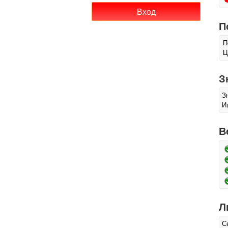
П
П
Ц
З
З
И
В
Л
С