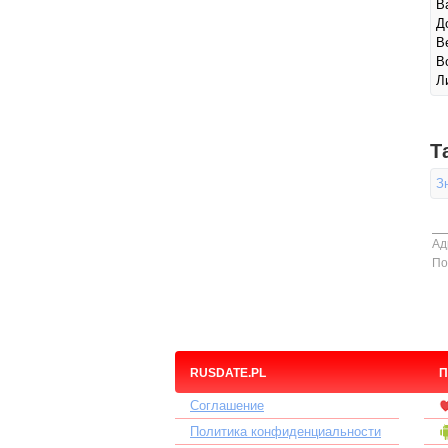
В
Д
В
В
Л
Т
З
Ад
По
RUSDATE.PL
П
Соглашение
Политика конфиденциальности