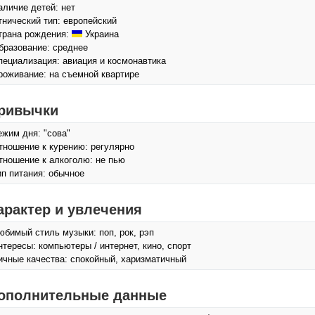
аличие детей: нет
тнический тип: европейский
трана рождения:
Украина
бразование: среднее
пециализация: авиация и космонавтика
роживание: на съемной квартире
ривычки
ежим дня: "сова"
тношение к курению: регулярно
тношение к алкоголю: не пью
ип питания: обычное
арактер и увлечения
юбимый стиль музыки: поп, рок, рэп
нтересы: компьютеры / интернет, кино, спорт
ичные качества: спокойный, харизматичный
ополнительные данные