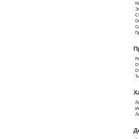
Н
Э
С
О
С
П
П
Р
О
О
Т
Х
Л
И
Л
Д