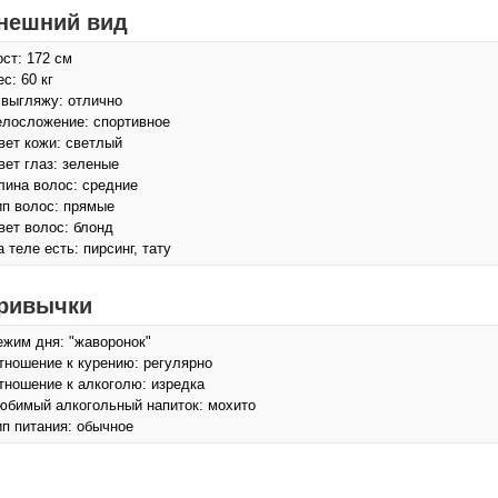
нешний вид
ост: 172 см
с: 60 кг
 выгляжу: отлично
елосложение: спортивное
вет кожи: светлый
вет глаз: зеленые
лина волос: средние
ип волос: прямые
вет волос: блонд
а теле есть: пирсинг, тату
ривычки
ежим дня: "жаворонок"
тношение к курению: регулярно
тношение к алкоголю: изредка
юбимый алкогольный напиток: мохито
ип питания: обычное