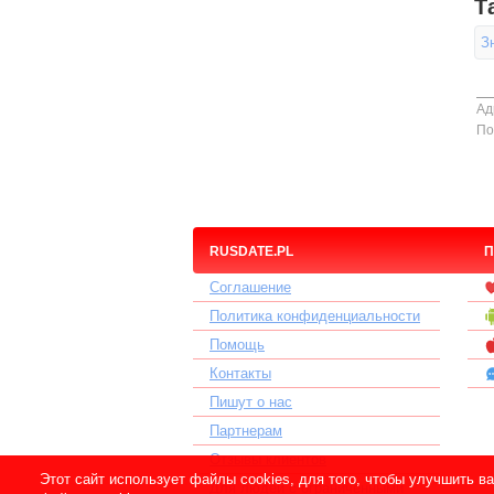
Т
З
Ад
По
RUSDATE.PL
П
Соглашение
Политика конфиденциальности
Помощь
Контакты
Пишут о нас
Партнерам
Отзывы клиентов
Этот сайт использует файлы cookies, для того, чтобы улучшить 
Для людей с ограниченными