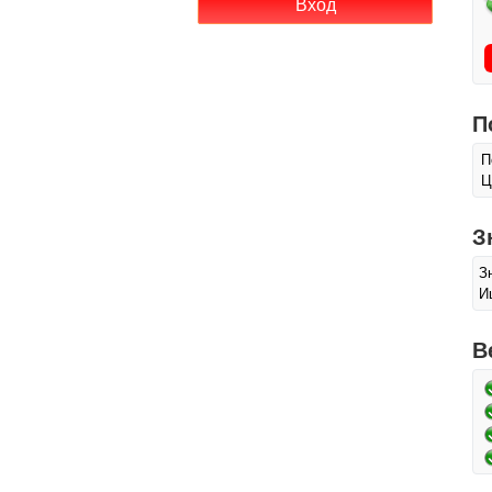
П
П
Ц
З
З
И
В