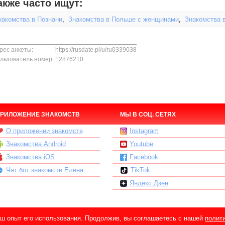
акже часто ищут:
накомства в Познани
,
Знакомства в Польше с женщинами
,
Знакомства 
рес анкеты:
https://rusdate.pl/u/ru0339038
льзователь номер:
12876210
РИЛОЖЕНИЕ ЗНАКОМСТВ
МЫ В СОЦ. СЕТЯХ
О приложении знакомств
Instagram
Знакомства Android
Youtube
Знакомства iOS
Facebook
Чат бот знакомств Елена
TikTok
Яндекс.Дзен
ваш опыт его использования. Продолжив, вы соглашаетесь с нашей
полит